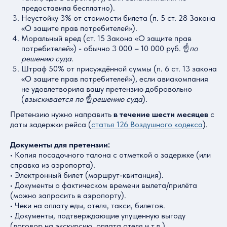
предоставила бесплатно).
Неустойку 3% от стоимости билета (п. 5 ст. 28 Закона
«О защите прав потребителей»).
Моральный вред (ст. 15 Закона «О защите прав
потребителей») - обычно 3 000 – 10 000 руб. ☝️
по
решению суда
.
Штраф 50% от присуждённой суммы (п. 6 ст. 13 закона
«О защите прав потребителей»), если авиакомпания
не удовлетворила вашу претензию добровольно
(
взыскивается по
☝️
решению суда
).
Претензию нужно направить
в течение шести месяцев
с
даты задержки рейса (
статья 126 Воздушного кодекса
).
Документы для претензии:
• Копия посадочного талона с отметкой о задержке (или
справка из аэропорта).
• Электронный билет (маршрут-квитанция).
• Документы о фактическом времени вылета/прилёта
(можно запросить в аэропорту).
• Чеки на оплату еды, отеля, такси, билетов.
• Документы, подтверждающие упущенную выгоду
(договор на экскурсию, оплата отеля и т.д.).