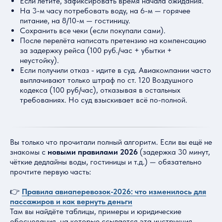
Если летите, зафиксировать время начала ожидания.
На 3-м часу потребовать воду, на 6-м — горячее
питание, на 8/10-м — гостиницу.
Сохранить все чеки (если покупали сами).
После перелёта написать претензию на компенсацию
за задержку рейса (100 руб./час + убытки +
неустойку).
Если получили отказ - идите в суд. Авиакомпании часто
выплачивают только штраф по ст. 120 Воздушного
кодекса (100 руб/час), отказывая в остальных
требованиях. Но суд взыскивает всё по-полной.
Вы только что прочитали полный алгоритм. Если вы ещё не
знакомы с
новыми правилами 2026
(задержка 30 минут,
чёткие дедлайны воды, гостиницы и т.д.) — обязательно
прочтите первую часть:
👉
Правила авиаперевозок-2026: что изменилось для
пассажиров и как вернуть деньги
Там вы найдёте таблицы, примеры и юридические
обоснования, на которые ссылается эта инструкция.