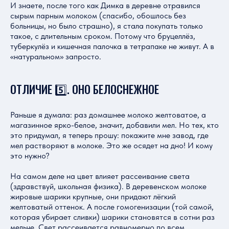
И знаете, после того как Димка в деревне отравился
сырым парным молоком (спасибо, обошлось без
больницы, но было страшно), я стала покупать только
такое, с длительным сроком. Потому что бруцеллёз,
туберкулёз и кишечная палочка в тетрапаке не живут. А в
«натуральном» запросто.
ОТЛИЧИЕ 5️⃣. ОНО БЕЛОСНЕЖНОЕ
Раньше я думала: раз домашнее молоко желтоватое, а
магазинное ярко-белое, значит, добавили мел. Но тех, кто
это придумал, я теперь прошу: покажите мне завод, где
мел растворяют в молоке. Это же осядет на дно! И кому
это нужно?
На самом деле на цвет влияет рассеивание света
(здравствуй, школьная физика). В деревенском молоке
жировые шарики крупные, они придают лёгкий
желтоватый оттенок. А после гомогенизации (той самой,
которая убирает сливки) шарики становятся в сотни раз
мельче. Свет рассеивается равномерно по всем