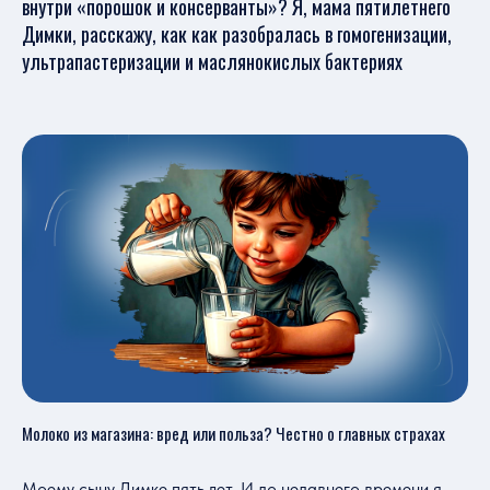
внутри «порошок и консерванты»? Я, мама пятилетнего
Димки, расскажу, как как разобралась в гомогенизации,
ультрапастеризации и маслянокислых бактериях
Молоко из магазина: вред или польза? Честно о главных страхах
Моему сыну Димке пять лет. И до недавнего времени я