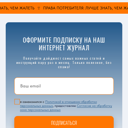
ТЬ, ЧЕМ ЖАЛЕТЬ
ПРАВА ПОТРЕБИТЕЛЯ: ЛУЧШЕ ЗНАТЬ, ЧЕМ ЖА
ОФОРМИТЕ ПОДПИСКУ НА НАШ
ИНТЕРНЕТ ЖУРНАЛ
Получайте дайджест самых важных статей и
инструкций пару раз в месяц. Только полезное, без
спама!
я ознакомился с
Политикой в отношении обработки
персональных данных
,
предоставляю
Согласие на обработку
моих персональных данных
ПОДПИСАТЬСЯ