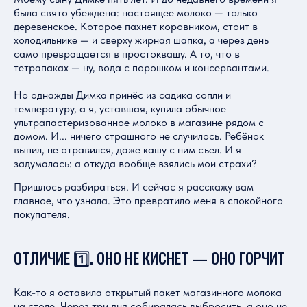
была свято убеждена: настоящее молоко — только
деревенское. Которое пахнет коровником, стоит в
холодильнике — и сверху жирная шапка, а через день
само превращается в простоквашу. А то, что в
тетрапаках — ну, вода с порошком и консервантами.
Но однажды Димка принёс из садика сопли и
температуру, а я, уставшая, купила обычное
ультрапастеризованное молоко в магазине рядом с
домом. И... ничего страшного не случилось. Ребёнок
выпил, не отравился, даже кашу с ним съел. И я
задумалась: а откуда вообще взялись мои страхи?
Пришлось разбираться. И сейчас я расскажу вам
главное, что узнала. Это превратило меня в спокойного
покупателя.
ОТЛИЧИЕ 1️⃣. ОНО НЕ КИСНЕТ — ОНО ГОРЧИТ
Как-то я оставила открытый пакет магазинного молока
на столе. Через три дня собиралась выбросить, а оно не