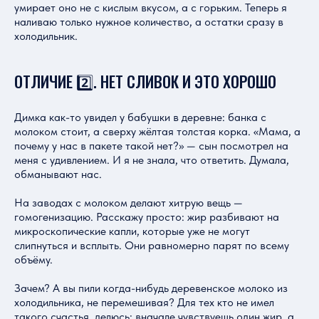
умирает оно не с кислым вкусом, а с горьким. Теперь я
наливаю только нужное количество, а остатки сразу в
холодильник.
ОТЛИЧИЕ 2️⃣. НЕТ СЛИВОК И ЭТО ХОРОШО
Димка как-то увидел у бабушки в деревне: банка с
молоком стоит, а сверху жёлтая толстая корка. «Мама, а
почему у нас в пакете такой нет?» — сын посмотрел на
меня с удивлением. И я не знала, что ответить. Думала,
обманывают нас.
На заводах с молоком делают хитрую вещь —
гомогенизацию. Расскажу просто: жир разбивают на
микроскопические капли, которые уже не могут
слипнуться и всплыть. Они равномерно парят по всему
объёму.
Зачем? А вы пили когда-нибудь деревенское молоко из
холодильника, не перемешивая? Для тех кто не имел
такого счастья, делюсь: вначале чувствуешь один жир, а