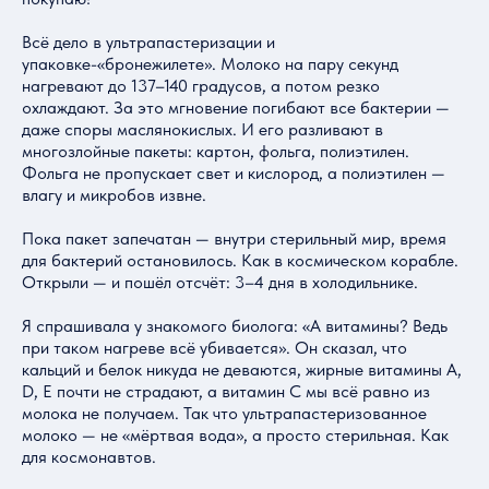
Всё дело в ультрапастеризации и
упаковке-«бронежилете». Молоко на пару секунд
нагревают до 137–140 градусов, а потом резко
охлаждают. За это мгновение погибают все бактерии —
даже споры маслянокислых. И его разливают в
многозлойные пакеты: картон, фольга, полиэтилен.
Фольга не пропускает свет и кислород, а полиэтилен —
влагу и микробов извне.
Пока пакет запечатан — внутри стерильный мир, время
для бактерий остановилось. Как в космическом корабле.
Открыли — и пошёл отсчёт: 3–4 дня в холодильнике.
Я спрашивала у знакомого биолога: «А витамины? Ведь
при таком нагреве всё убивается». Он сказал, что
кальций и белок никуда не деваются, жирные витамины A,
D, E почти не страдают, а витамин C мы всё равно из
молока не получаем. Так что ультрапастеризованное
молоко — не «мёртвая вода», а просто стерильная. Как
для космонавтов.