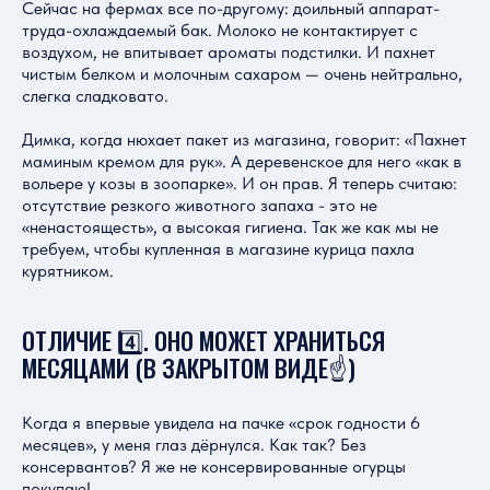
Сейчас на фермах все по-другому: доильный аппарат-
труда-охлаждаемый бак. Молоко не контактирует с
воздухом, не впитывает ароматы подстилки. И пахнет
чистым белком и молочным сахаром — очень нейтрально,
слегка сладковато.
Димка, когда нюхает пакет из магазина, говорит: «Пахнет
маминым кремом для рук». А деревенское для него «как в
вольере у козы в зоопарке». И он прав. Я теперь считаю:
отсутствие резкого животного запаха - это не
«ненастоящесть», а высокая гигиена. Так же как мы не
требуем, чтобы купленная в магазине курица пахла
курятником.
ОТЛИЧИЕ 4️⃣. ОНО МОЖЕТ ХРАНИТЬСЯ
МЕСЯЦАМИ (В ЗАКРЫТОМ ВИДЕ☝️)
Когда я впервые увидела на пачке «срок годности 6
месяцев», у меня глаз дёрнулся. Как так? Без
консервантов? Я же не консервированные огурцы
покупаю!