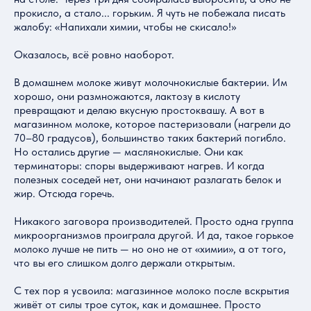
прокисло, а стало... горьким. Я чуть не побежала писать
жалобу: «Напихали химии, чтобы не скисало!»
Оказалось, всё ровно наоборот.
В домашнем молоке живут молочнокислые бактерии. Им
хорошо, они размножаются, лактозу в кислоту
превращают и делаю вкусную простоквашу. А вот в
магазинном молоке, которое пастеризовали (нагрели до
70–80 градусов), большинство таких бактерий погибло.
Но остались другие — маслянокислые. Они как
терминаторы: споры выдерживают нагрев. И когда
полезных соседей нет, они начинают разлагать белок и
жир. Отсюда горечь.
Никакого заговора производителей. Просто одна группа
микроорганизмов проиграла другой. И да, такое горькое
молоко лучше не пить — но оно не от «химии», а от того,
что вы его слишком долго держали открытым.
С тех пор я усвоила: магазинное молоко после вскрытия
живёт от силы трое суток, как и домашнее. Просто