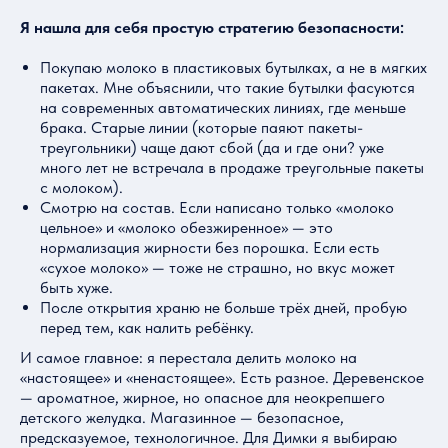
Я нашла для себя простую стратегию безопасности:
Покупаю молоко в пластиковых бутылках, а не в мягких
пакетах. Мне объяснили, что такие бутылки фасуются
на современных автоматических линиях, где меньше
брака. Старые линии (которые паяют пакеты-
треугольники) чаще дают сбой (да и где они? уже
много лет не встречала в продаже треугольные пакеты
с молоком).
Смотрю на состав. Если написано только «молоко
цельное» и «молоко обезжиренное» — это
нормализация жирности без порошка. Если есть
«сухое молоко» — тоже не страшно, но вкус может
быть хуже.
После открытия храню не больше трёх дней, пробую
перед тем, как налить ребёнку.
И самое главное: я перестала делить молоко на
«настоящее» и «ненастоящее». Есть разное. Деревенское
— ароматное, жирное, но опасное для неокрепшего
детского желудка. Магазинное — безопасное,
предсказуемое, технологичное. Для Димки я выбираю