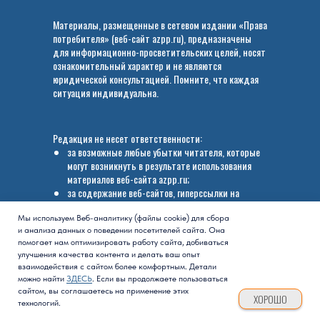
Материалы, размещенные в сетевом издании «Права
потребителя» (веб-сайт azpp.ru), предназначены
для информационно-просветительских целей, носят
ознакомительный характер и не являются
юридической консультацией. Помните, что каждая
ситуация индивидуальна.
Редакция не несет ответственности:
за возможные любые убытки читателя, которые
могут возникнуть в результате использования
материалов веб-сайта azpp.ru;
за содержание веб-сайтов, гиперссылки на
которые размещены в материалах веб-сайта
azpp.ru.
Мы используем Веб-аналитику (файлы cookie) для сбора
и анализа данных о поведении посетителей сайта. Она
помогает нам оптимизировать работу сайта, добиваться
Вся информация, размещенная на веб-сайте azpp.ru
улучшения качества контента и делать ваш опыт
(сетевое издание «Права потребителя»), охраняется в
взаимодействия с сайтом более комфортным. Детали
соответствии с законодательством РФ об авторском
можно найти
ЗДЕСЬ
. Если вы продолжаете пользоваться
сайтом, вы соглашаетесь на применение этих
праве.
ХОРОШО
технологий.
ГЛАВНАЯ
АКТУАЛЬНО
БАЗА ЗНАНИЙ
ЮРИДИЧЕСКИЙ РАЗБОР
СУДЕБНЫЕ 