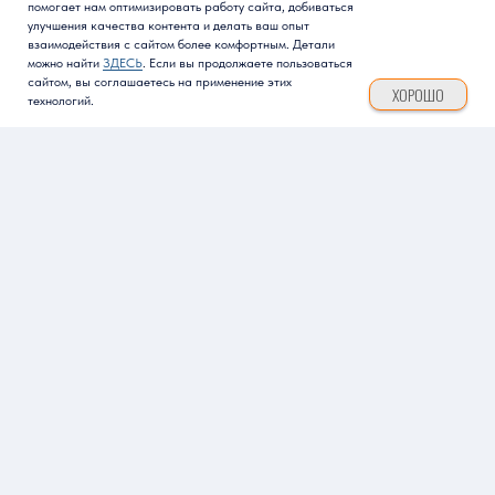
помогает нам оптимизировать работу сайта, добиваться
улучшения качества контента и делать ваш опыт
взаимодействия с сайтом более комфортным. Детали
можно найти
ЗДЕСЬ
. Если вы продолжаете пользоваться
сайтом, вы соглашаетесь на применение этих
ХОРОШО
технологий.
ГЛАВНАЯ
АКТУАЛЬНО
БАЗА ЗНАНИЙ
ЮРИДИЧЕСКИЙ РАЗБОР
СУДЕБНЫЕ 
 ПОТРЕБИТЕЛЯ: ЛУЧШЕ ЗНАТЬ, ЧЕМ ЖАЛЕТЬ
ПРАВА ПОТРЕБИТЕЛ
ОФОРМИТЕ ПОДПИСКУ НА НАШ
ИНТЕРНЕТ ЖУРНАЛ